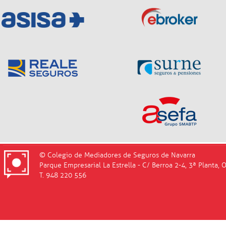
© Colegio de Mediadores de Seguros de Navarra
Parque Empresarial La Estrella - C/ Berroa 2-4, 3ª Planta, 
T. 948 220 556