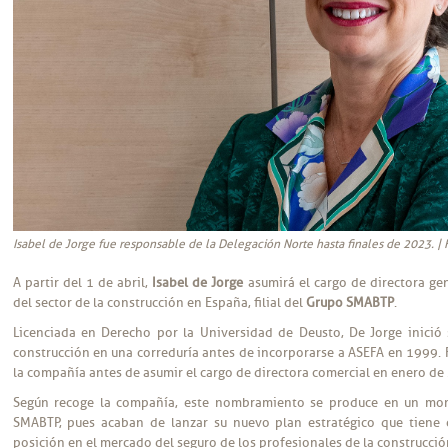
Isabel de Jorge fue responsable de la Delegación Norte hasta finales de 2023. | F
A partir del 1 de abril,
Isabel de Jorge
asumirá el cargo de directora ge
del sector de la construcción en España, filial del
Grupo SMABTP
.
Licenciada en Derecho por la Universidad de Deusto, De Jorge inició 
construcción en una correduría antes de incorporarse a ASEFA en 1999. 
la compañía antes de asumir el cargo de directora comercial en enero de
Según recoge la compañía, este nombramiento se produce en un mo
SMABTP, pues acaban de lanzar su nuevo plan estratégico que tiene en
posición en el mercado del seguro de los profesionales de la construcció