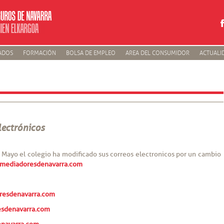
ADOS
FORMACIÓN
BOLSA DE EMPLEO
AREA DEL CONSUMIDOR
ACTUALI
lectrónicos
Mayo el colegio ha modificado sus correos electronicos por un cambio
mediadoresdenavarra.com
resdenavarra.com
sdenavarra.com