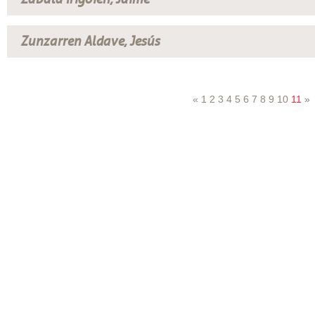
Zunzarren Aldave, Jesús
«
1
2
3
4
5
6
7
8
9
10
11
»