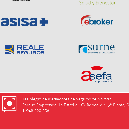
© Colegio de Mediadores de Seguros de Navarra
Parque Empresarial La Estrella - C/ Berroa 2-4, 3ª Planta, 
T. 948 220 556