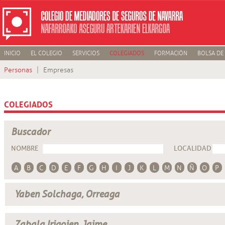
INICIO
EL COLEGIO
SERVICIOS
COLEGIADOS
FORMACIÓN
BOLSA DE
Personas
Empresas
COLEGIADOS
Buscador
NOMBRE
LOCALIDAD
A
B
C
D
E
F
G
H
I
J
K
L
M
N
Ñ
O
P
Yaben Solchaga, Orreaga
Zabala Irigoien, Jaime