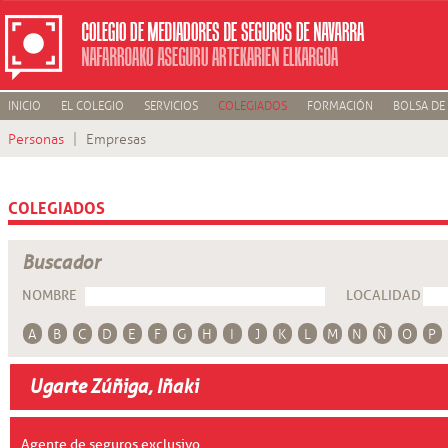
INICIO
EL COLEGIO
SERVICIOS
COLEGIADOS
FORMACIÓN
BOLSA DE
Personas
Empresas
COLEGIADOS
Buscador
NOMBRE
LOCALIDAD
A
B
C
D
E
F
G
H
I
J
K
L
M
N
Ñ
O
P
Ugarte Zúñiga, Iñaki
Agente de seguros exclusivo