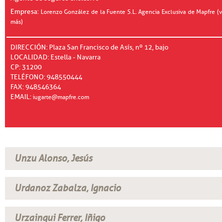
Empresa:
Lorenzo González de la Fuente S.L. Agencia Exclusiva de Mapfre (v
más)
DIRECCIÓN: Plaza San Francisco de Asís, nº 12, bajo
LOCALIDAD: Estella - Navarra
CP: 31200
TELÉFONO: 948550444
FAX: 948546364
EMAIL:
iugarte@mapfre.com
Unzu Alonso, Jesús
Urdanoz Zabalza, Ignacio
Urzainqui Ferrer, Iñigo