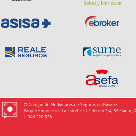
© Colegio de Mediadores de Seguros de Navarra
Parque Empresarial La Estrella - C/ Berroa 2-4, 3ª Planta, 
T. 948 220 556