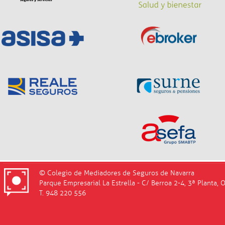
© Colegio de Mediadores de Seguros de Navarra
Parque Empresarial La Estrella - C/ Berroa 2-4, 3ª Planta, 
T. 948 220 556