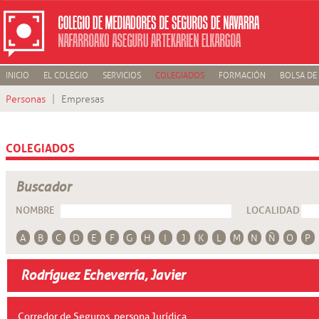
INICIO
EL COLEGIO
SERVICIOS
COLEGIADOS
FORMACIÓN
BOLSA DE
Personas
Empresas
COLEGIADOS
Buscador
NOMBRE
LOCALIDAD
A
B
C
D
E
F
G
H
I
J
K
L
M
N
Ñ
O
P
Rodríguez Echeverría, Javier
Corredor de Seguros, persona Jurídica