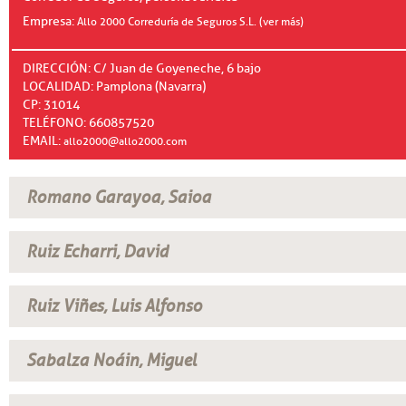
Empresa:
Allo 2000 Correduría de Seguros S.L. (ver más)
DIRECCIÓN: C/ Juan de Goyeneche, 6 bajo
LOCALIDAD: Pamplona (Navarra)
CP: 31014
TELÉFONO: 660857520
EMAIL:
allo2000@allo2000.com
Romano Garayoa, Saioa
Ruiz Echarri, David
Ruiz Viñes, Luis Alfonso
Sabalza Noáin, Miguel