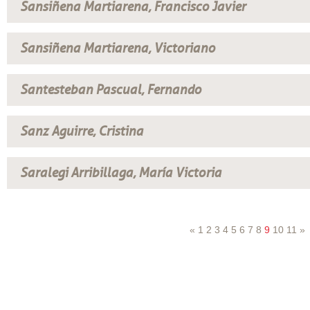
Sansiñena Martiarena, Francisco Javier
Sansiñena Martiarena, Victoriano
Santesteban Pascual, Fernando
Sanz Aguirre, Cristina
Saralegi Arribillaga, María Victoria
«
1
2
3
4
5
6
7
8
9
10
11
»