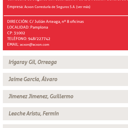
Empresa:
Acxon Correduría de Seguros S.A. (ver más)
DIRECCIÓN: C/ Julián Arteaga, nº 8 oficinas
LOCALIDAD: Pamplona
CP: 31002
TELÉFONO: 948/227742
EMAIL:
acxon@acxon.com
Irigaray Gil, Orreaga
Jaime García, Álvaro
Jimenez Jimenez, Guillermo
Leache Aristu, Fermín