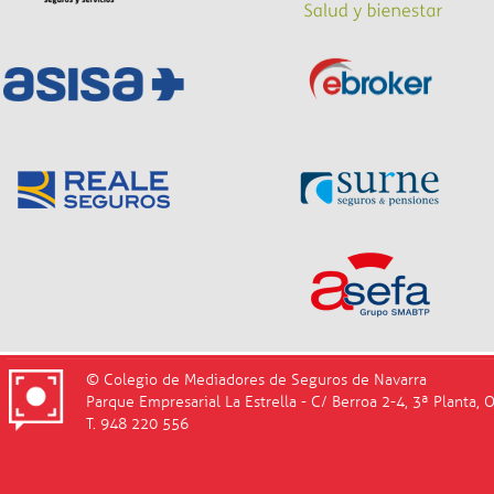
© Colegio de Mediadores de Seguros de Navarra
Parque Empresarial La Estrella - C/ Berroa 2-4, 3ª Planta, 
T. 948 220 556