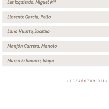
Les Izquierdo, Miguel Mª
Llorente García, Pello
Luna Huarte, Josetxo
Manjón Carrera, Manolo
Marco Echavarri, Idoya
«
1
2
3
4
5
6
7
8
9
10
11
»