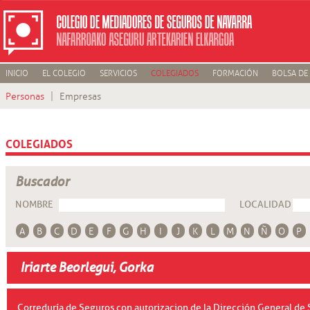
INICIO
EL COLEGIO
SERVICIOS
COLEGIADOS
FORMACIÓN
BOLSA DE
Personas
Empresas
COLEGIADOS
Buscador
NOMBRE
LOCALIDAD
A
B
C
D
E
F
G
H
I
J
K
L
M
N
Ñ
O
P
Iriarte Beorlegui, Gorka
Correduría de Seguros con autorizacion de la Dirección General de