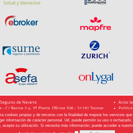
Seguros de Navarra
Aviso le
a - C/ Berroa 2-4, 3ª Planta, Oficina 306 - 31192 Tajonar
Polític
info@m
 cookies propias y de terceros con la finalidad de mejorar los servicios que 
er información de carácter personal. Ud. puede permitir su uso o rechazarlo
, acepta su utilización. Si necesita más información, puede acceder a nuest