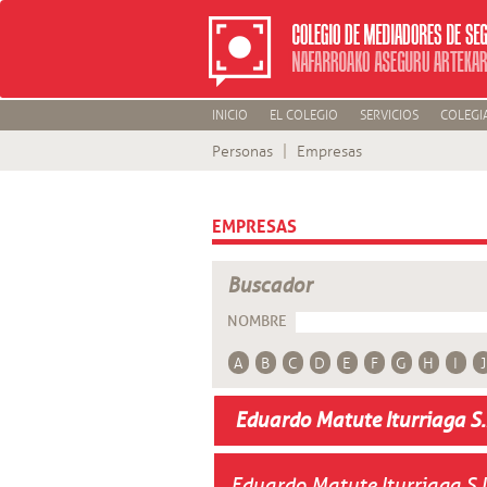
INICIO
EL COLEGIO
SERVICIOS
COLEGI
Personas
Empresas
EMPRESAS
Buscador
NOMBRE
A
B
C
D
E
F
G
H
I
J
Eduardo Matute Iturriaga S.
Eduardo Matute Iturriaga S.L