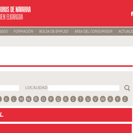
ADOS
FORMACIÓN
BOLSA DE EMPLEO
AREA DEL CONSUMIDOR
ACTUALI
LOCALIDAD
K
L
M
N
Ñ
O
P
Q
R
S
T
U
V
W
X
Y
Z
L.
.