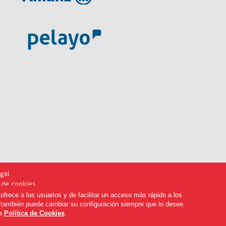
gal
a de cookies
ediadoresdenavarra.com
ofrece a los usuarios y de facilitar un acceso más rápido a los
, también puede cambiar su configuración siempre que lo desee.
ra
Política de Cookies
.