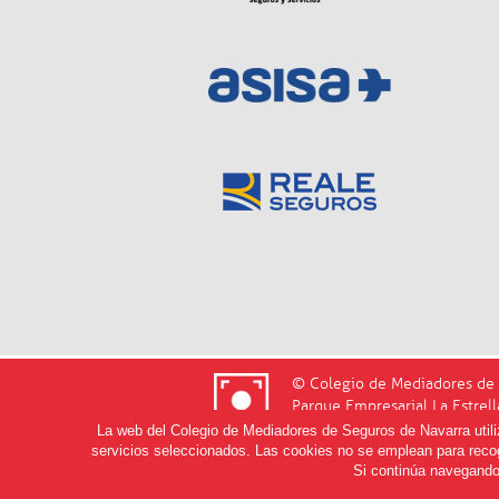
© Colegio de Mediadores de 
Parque Empresarial La Estrell
T. 948 220 556
La web del Colegio de Mediadores de Seguros de Navarra utiliza
servicios seleccionados. Las cookies no se emplean para recog
Si continúa navegando