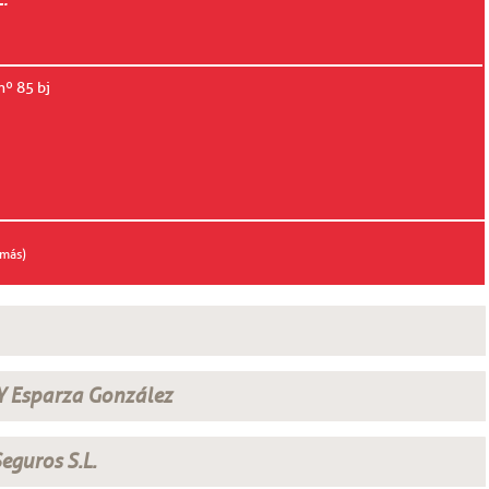
nº 85 bj
 más)
Y Esparza González
eguros S.L.