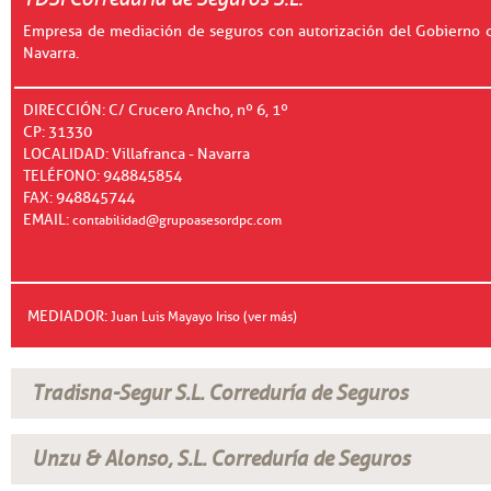
Empresa de mediación de seguros con autorización del Gobierno 
Navarra.
DIRECCIÓN: C/ Crucero Ancho, nº 6, 1º
CP: 31330
LOCALIDAD: Villafranca - Navarra
TELÉFONO: 948845854
FAX: 948845744
EMAIL:
contabilidad@grupoasesordpc.com
MEDIADOR:
Juan Luis Mayayo Iriso (ver más)
Tradisna-Segur S.L. Correduría de Seguros
Unzu & Alonso, S.L. Correduría de Seguros