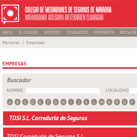
INICIO
EL COLEGIO
SERVICIOS
COLEGIADOS
FORMACIÓN
BOLSA DE
Personas
Empresas
EMPRESAS
Buscador
NOMBRE
LOCALIDAD
A
B
C
D
E
F
G
H
I
J
K
L
M
N
Ñ
O
P
TDSI S.L. Correduría de Seguros
TDSI Correduría de Seguros S.L.