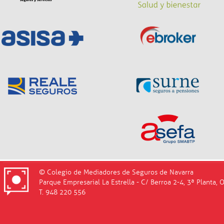
© Colegio de Mediadores de Seguros de Navarra
Parque Empresarial La Estrella - C/ Berroa 2-4, 3ª Planta, 
T. 948 220 556