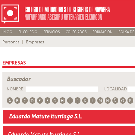
INICIO
EL COLEGIO
SERVICIOS
COLEGIADOS
FORMACIÓN
BOLSA DE
Personas
Empresas
EMPRESAS
Buscador
NOMBRE
LOCALIDAD
A
B
C
D
E
F
G
H
I
J
K
L
M
N
Ñ
O
P
Eduardo Matute Iturriaga S.L.
Eduardo Matute Iturriaga S.L.