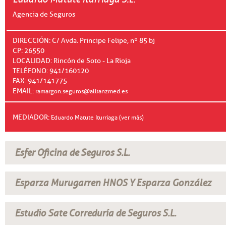
Agencia de Seguros
DIRECCIÓN: C/ Avda. Principe Felipe, nº 85 bj
CP: 26550
LOCALIDAD: Rincón de Soto - La Rioja
TELÉFONO: 941/160120
FAX: 941/141775
EMAIL:
ramargon.seguros@allianzmed.es
MEDIADOR:
Eduardo Matute Iturriaga (ver más)
Esfer Oficina de Seguros S.L.
Esparza Murugarren HNOS Y Esparza González
Estudio Sate Correduría de Seguros S.L.