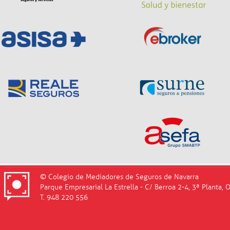
© Colegio de Mediadores de Seguros de Navarra
Parque Empresarial La Estrella - C/ Berroa 2-4, 3ª Planta, 
T. 948 220 556