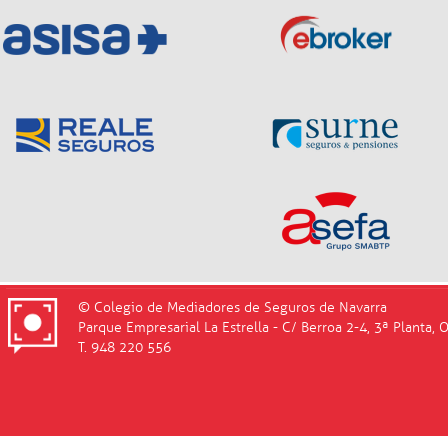
© Colegio de Mediadores de Seguros de Navarra
Parque Empresarial La Estrella - C/ Berroa 2-4, 3ª Planta, 
T. 948 220 556