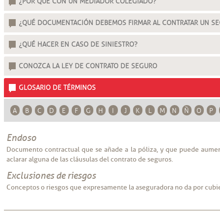
¿POR QUÉ CON UN MEDIADOR COLEGIADO?
¿QUÉ DOCUMENTACIÓN DEBEMOS FIRMAR AL CONTRATAR UN S
¿QUÉ HACER EN CASO DE SINIESTRO?
CONOZCA LA LEY DE CONTRATO DE SEGURO
GLOSARIO DE TÉRMINOS
A
B
C
D
E
F
G
H
I
J
K
L
M
N
Ñ
O
P
Endoso
Documento contractual que se añade a la póliza, y que puede aument
aclarar alguna de las cláusulas del contrato de seguros.
Exclusiones de riesgos
Conceptos o riesgos que expresamente la aseguradora no da por cubie