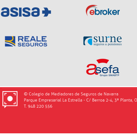
© Colegio de Mediadores de Seguros de Navarra
Parque Empresarial La Estrella - C/ Berroa 2-4, 3ª Planta, 
T. 948 220 556