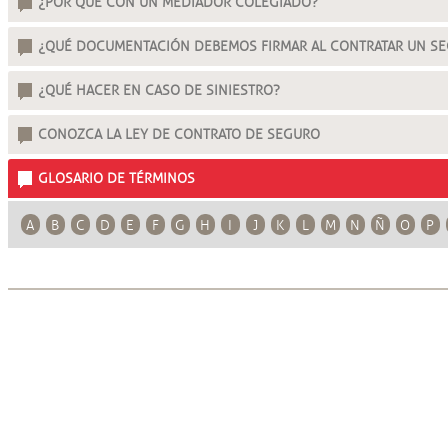
¿POR QUÉ CON UN MEDIADOR COLEGIADO?
¿QUÉ DOCUMENTACIÓN DEBEMOS FIRMAR AL CONTRATAR UN S
¿QUÉ HACER EN CASO DE SINIESTRO?
CONOZCA LA LEY DE CONTRATO DE SEGURO
GLOSARIO DE TÉRMINOS
A
B
C
D
E
F
G
H
I
J
K
L
M
N
Ñ
O
P